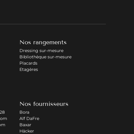
Nos rangements
Dressing sur-mesure
Bibliothèque sur-mesure
Placards
Etagères
Nos fournisseurs
 28
Bora
com
Alf DaFre
com
Baxar
Häcker