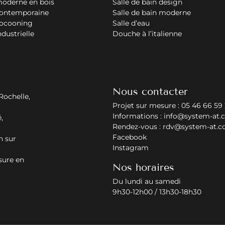
moderne en bois
Salle de bain design
contemporaine
Salle de bain moderne
cocooning
Salle d’eau
ndustrielle
Douche à l’italienne
Nous contacter
Rochelle,
Projet sur mesure :
05 46 66 59
Informations :
info@system-at.
,
Rendez-vous :
rdv@system-at.
Facebook
n sur
Instagram
sure en
Nos horaires
Du lundi au samedi
9h30-12h00 / 13h30-18h30