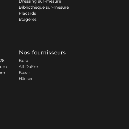
Dressing sur-mesure
Bibliothèque sur-mesure
Placards
Etagères
Nos fournisseurs
 28
Bora
com
Alf DaFre
com
Baxar
Häcker